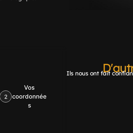
D'autr
Ils nous ont fait confia
Vos
2
coordonnée
s